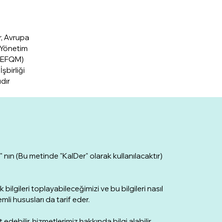
r, Avrupa
 Yönetim
 (EFQM)
İşbirliği
dır
r" nın (Bu metinde "KalDer" olarak kullanılacaktır)
k bilgileri toplayabileceğimizi ve bu bilgileri nasıl
nemli hususları da tarif eder.
 edebilir, hizmetlerimiz hakkında bilgi alabilir,