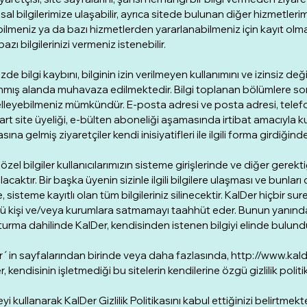
al bilgilerimize ulaşabilir, ayrıca sitede bulunan diğer hizmetleri
ilmeniz ya da bazı hizmetlerden yararlanabilmeniz için kayıt olman
bazı bilgilerinizi vermeniz istenebilir.
zde bilgi kaybını, bilginin izin verilmeyen kullanımını ve izinsiz değ
mış alanda muhavaza edilmektedir. Bilgi toplanan bölümlere sonr
leyebilmeniz mümkündür. E-posta adresi ve posta adresi, telefon 
rt site üyeliği, e-bülten aboneliği aşamasında irtibat amacıyla kul
ına gelmiş ziyaretçiler kendi inisiyatifleri ile ilgili forma girdiğin
 özel bilgiler kullanıcılarımızın sisteme girişlerinde ve diğer gere
ılacaktır. Bir başka üyenin sizinle ilgili bilgilere ulaşması ve bunlar
te, sisteme kayıtlı olan tüm bilgileriniz silinecektir. KalDer hiçbir s
 kişi ve/veya kurumlara satmamayı taahhüt eder. Bunun yanında a
urma dahilinde KalDer, kendisinden istenen bilgiyi elinde bulundu
´in sayfalarından birinde veya daha fazlasında, http://www.kalder.o
, kendisinin işletmediği bu sitelerin kendilerine özgü gizlilik poli
eyi kullanarak KalDer Gizlilik Politikasını kabul ettiğinizi belirtme