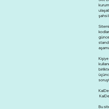
kurums
ulaşab
şahsi 
Sitemi
kodlan
güncel
standa
aşamas
Kişiye
kullan
birlik
üçüncü
soruşt
KalDer
KalDer
Bu sit