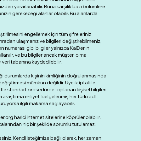
mizden yararlanabilir. Buna karşılık bazı bölümlere
ızın gerekeceği alanlar olabilir. Bu alanlarda
iştirilmesini engellemek için tüm şifreleriniz
adan ulaşmanız ve bilgileri değiştirebilmeniz,
numarası gibi bilgiler yalnızca KalDer'ın
lanılır, ve bu bilgiler ancak müşteri olma
de veri tabanına kaydedilebilir.
ktiği durumlarda kişinin kimliğinin doğrulanmasında
ı değiştirmesi mümkün değildir. Üyelik iptali ile
uretle standart prosedürde toplanan kişisel bilgileri
raştırma ehliyeti belgelenmiş her türlü adli
ruyorsa ilgili makama sağlayabilir.
rg harici internet sitelerine köprüler olabilir.
tikalarından hiç bir şekilde sorumlu tutulamaz.
ktesiniz. Kendi isteğimize bağlı olarak, her zaman