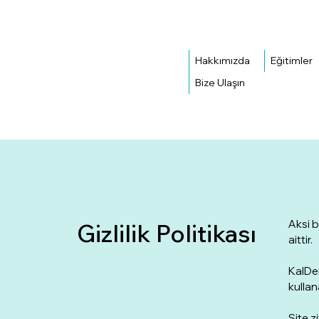
Hakkımızda
Eğitimler
Bize Ulaşın
Aksi b
Gizlilik Politikası
aittir.
KalDer
kullana
Site z