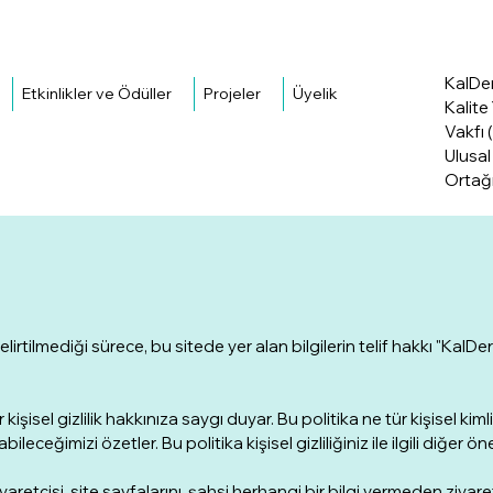
KalDe
Etkinlikler ve Ödüller
Projeler
Üyelik
Kalite
Vakfı
Ulusal 
Ortağı
elirtilmediği sürece, bu sitede yer alan bilgilerin telif hakkı "KalDe
 kişisel gizlilik hakkınıza saygı duyar. Bu politika ne tür kişisel kimli
bileceğimizi özetler. Bu politika kişisel gizliliğiniz ile ilgili diğer ö
iyaretçisi, site sayfalarını, şahsi herhangi bir bilgi vermeden ziyaret